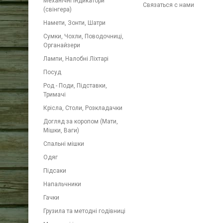
Механічні індикатори
Связаться с нами
(свінгера)
Намети, Зонти, Шатри
Сумки, Чохли, Поводочниці,
Органайзери
Лампи, Налобні Ліхтарі
Посуд
Род - Поди, Підставки,
Тримачі
Крісла, Столи, Розкладачки
Догляд за коропом (Мати,
Мішки, Ваги)
Спальні мішки
Одяг
Підсаки
Напальчники
Гачки
Грузила та методні годівниці