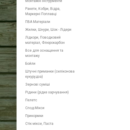
Монтажні інструменти
Ракети, Кобри, Відра,
Маркерні Поплавці
ПВА Матеріали
Жилки, Шнури, Шок - Лідери
Лідкори, Поводковий
матеріал, Флюрокарбон
Все для оснащення та
монтажу
Бойли
Штучні приманки (силіконова
кукурудза)
Зернові суміші
Рідини (рідке харчування)
Пелетс
Спод-Мікси
Прикормки
Стік мікси, Паста